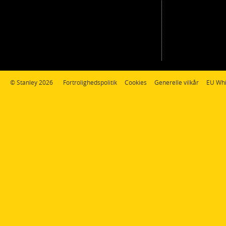
© Stanley 2026
Fortrolighedspolitik
Cookies
Generelle vilkår
EU Whi