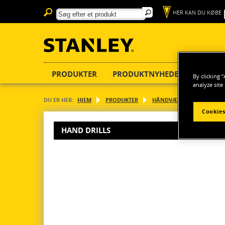
HER KAN DU KØBE
PRODUKTER
PRODUKTNYHEDER
BEDØM
By clicking 
analyze site
DU ER HER:
HJEM
PRODUKTER
HÅNDVÆRKTØJ
Hand dr
Cookies
HAND DRILLS