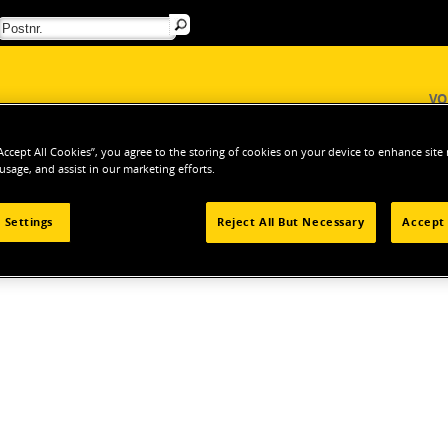
VO
MELSER OG ANMELDELSER
“Accept All Cookies”, you agree to the storing of cookies on your device to enhance site
 usage, and assist in our marketing efforts.
ills
 Settings
Reject All But Necessary
Accept 