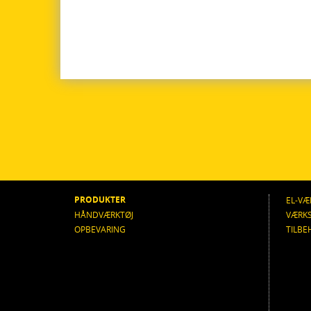
PRODUKTER
EL-VÆ
HÅNDVÆRKTØJ
VÆRK
OPBEVARING
TILBE