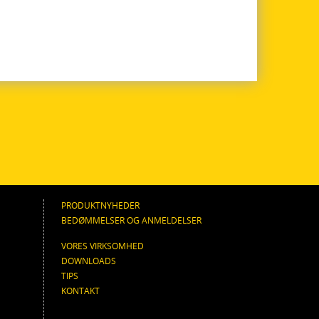
PRODUKTNYHEDER
BEDØMMELSER OG ANMELDELSER
VORES VIRKSOMHED
DOWNLOADS
TIPS
KONTAKT