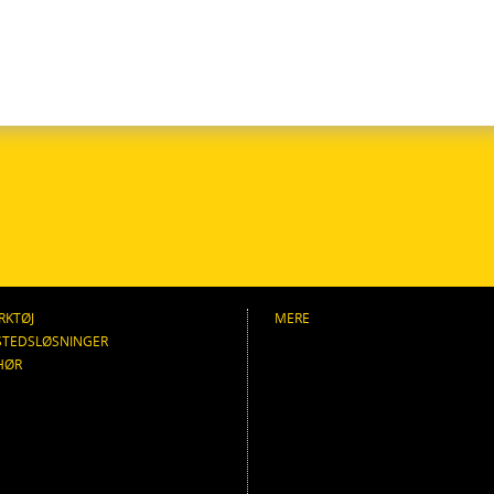
RKTØJ
MERE
STEDSLØSNINGER
HØR