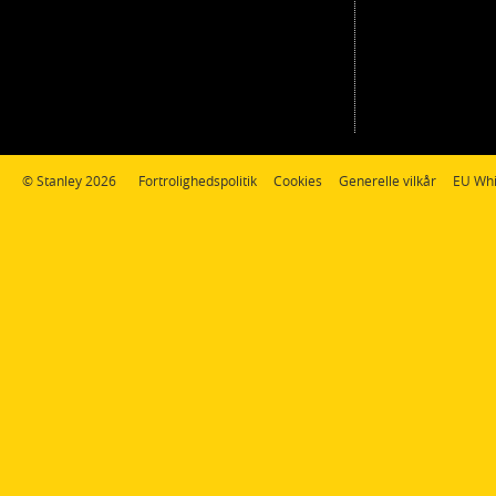
© Stanley 2026
Fortrolighedspolitik
Cookies
Generelle vilkår
EU Whi