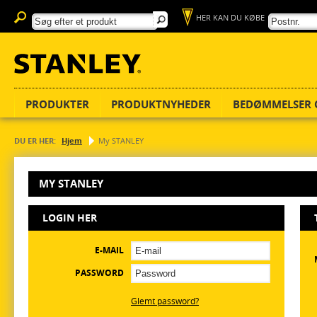
HER KAN DU KØBE
PRODUKTER
PRODUKTNYHEDER
BEDØMMELSER 
DU ER HER:
Hjem
My STANLEY
MY STANLEY
LOGIN HER
E-MAIL
PASSWORD
Glemt password?