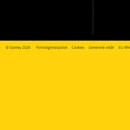
© Stanley 2026
Fortrolighedspolitik
Cookies
Generelle vilkår
EU Whi