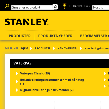
HER KAN DU KØBE
PRODUKTER
PRODUKTNYHEDER
BEDØMMELSER 
DU ER HER:
HJEM
PRODUKTER
HÅNDVÆRKTØJ
Nivelleringsinstr
VATERPAS
Vaterpas Classic (29)
Boksnivelleringsinstrumenter med håndtag
(1)
Digitale nivelleringsinstrumenter (2)