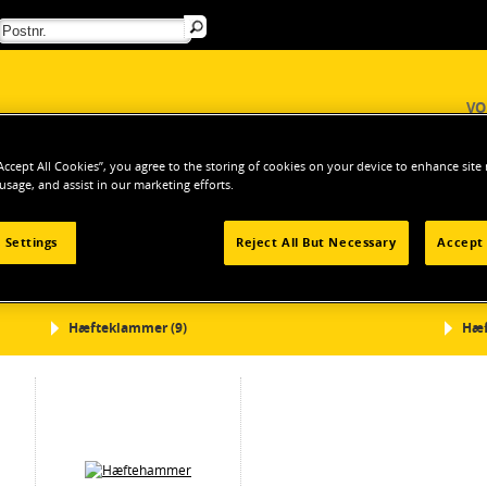
VO
MELSER OG ANMELDELSER
“Accept All Cookies”, you agree to the storing of cookies on your device to enhance site
 usage, and assist in our marketing efforts.
ørelsesværktøj (manuel)
Hæftemaskiner
 Settings
Reject All But Necessary
Accept 
Hæfteklammer (9)
Hæf