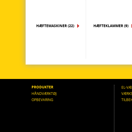
HÆFTEMASKINER (22)
HÆFTEKLAMMER (9)
PRODUKTER
EL-VÆ
HÅNDVÆRKTØJ
VÆRK
OPBEVARING
TILBE