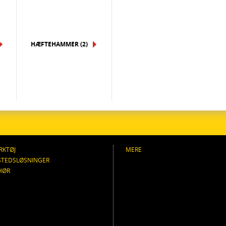
HÆFTEHAMMER (2)
RKTØJ
MERE
STEDSLØSNINGER
HØR