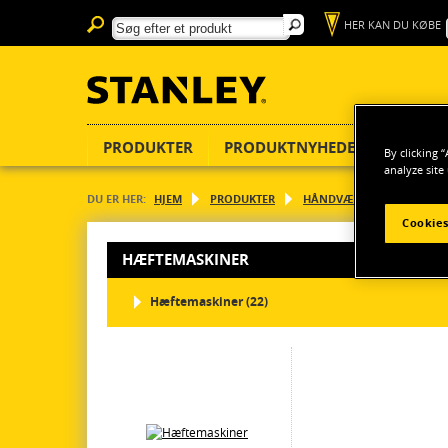
HER KAN DU KØBE
PRODUKTER
PRODUKTNYHEDER
BEDØM
By clicking 
analyze site
DU ER HER:
HJEM
PRODUKTER
HÅNDVÆRKTØJ
Fastg
Cookies
HÆFTEMASKINER
Hæftemaskiner (22)