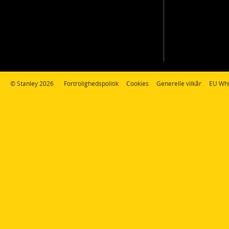
© Stanley 2026
Fortrolighedspolitik
Cookies
Generelle vilkår
EU Whi