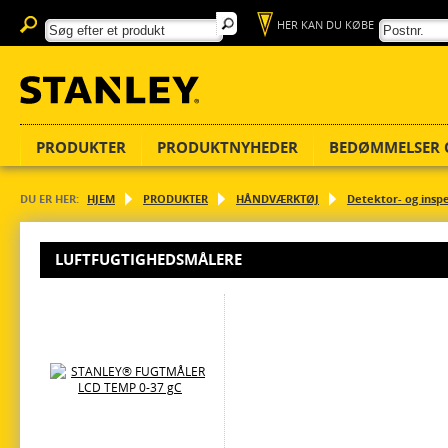
HER KAN DU KØBE
PRODUKTER
PRODUKTNYHEDER
BEDØMMELSER 
DU ER HER:
HJEM
PRODUKTER
HÅNDVÆRKTØJ
Detektor- og insp
LUFTFUGTIGHEDSMÅLERE