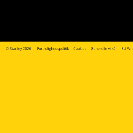
© Stanley 2026
Fortrolighedspolitik
Cookies
Generelle vilkår
EU Whi