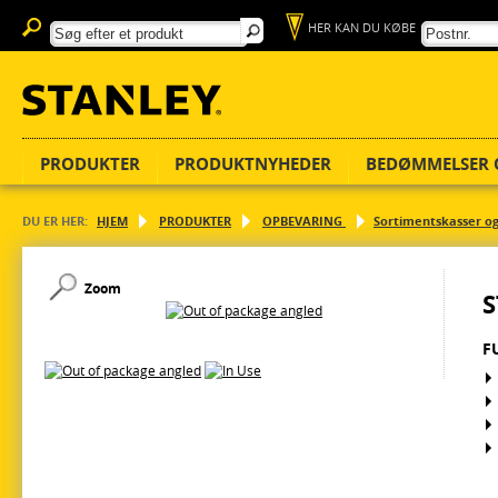
HER KAN DU KØBE
PRODUKTER
PRODUKTNYHEDER
BEDØMMELSER 
DU ER HER:
HJEM
PRODUKTER
OPBEVARING
Sortimentskasser o
Zoom
S
F