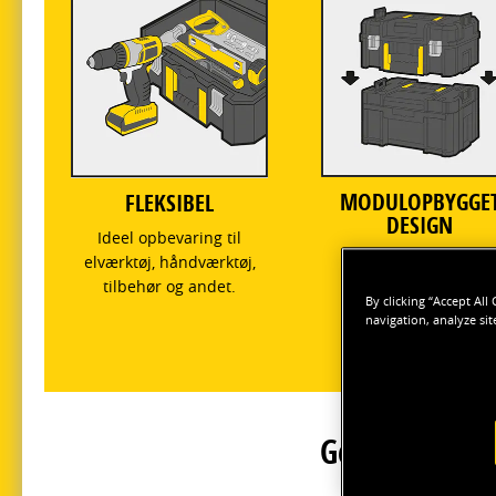
MODULOPBYGGE
FLEKSIBEL
DESIGN
Ideel opbevaring til
Hver enhed kan
elværktøj, håndværktøj,
kombineres og
tilbehør og andet.
By clicking “Accept All
sammenlåses til
navigation, analyze sit
maksimal fleksibilitet
Gennemse sor