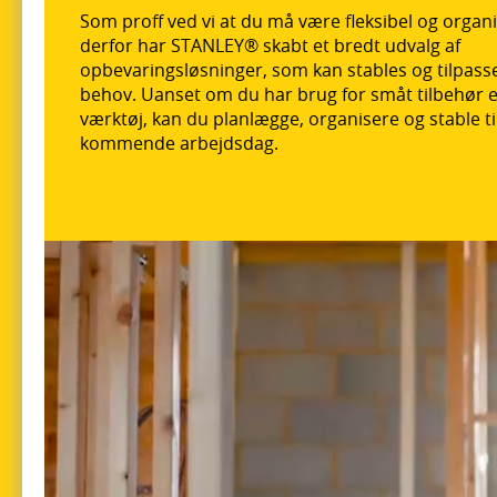
Som proff ved vi at du må være fleksibel og organi
derfor har STANLEY® skabt et bredt udvalg af
opbevaringsløsninger, som kan stables og tilpasse
behov. Uanset om du har brug for småt tilbehør el
værktøj, kan du planlægge, organisere og stable ti
kommende arbejdsdag.