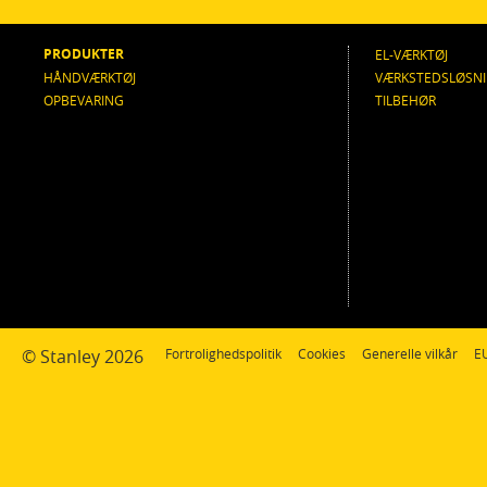
PRODUKTER
EL-VÆRKTØJ
HÅNDVÆRKTØJ
VÆRKSTEDSLØSN
OPBEVARING
TILBEHØR
© Stanley 2026
Fortrolighedspolitik
Cookies
Generelle vilkår
EU