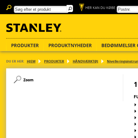
HER KAN DU KØBE
PRODUKTER
PRODUKTNYHEDER
BEDØMMELSER 
DU ER HER:
HJEM
PRODUKTER
HÅNDVÆRKTØJ
Nivelleringsinstr
Zoom
1
F