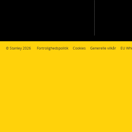
© Stanley 2026
Fortrolighedspolitik
Cookies
Generelle vilkår
EU Whi