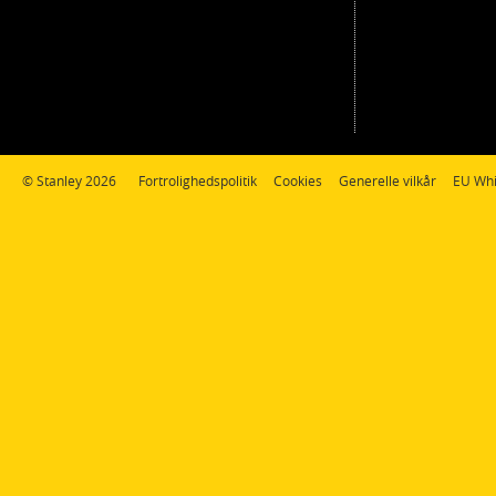
© Stanley 2026
Fortrolighedspolitik
Cookies
Generelle vilkår
EU Whi