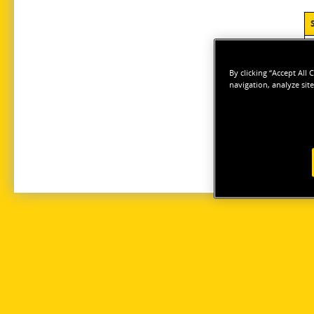
S
By clicking “Accept All
S
navigation, analyze site
B
U
M
L