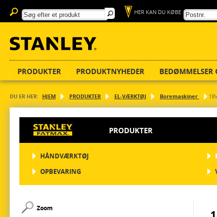
HER KAN DU KØBE
PRODUKTER
PRODUKTNYHEDER
BEDØMMELSER 
DU ER HER:
HJEM
PRODUKTER
EL-VÆRKTØJ
Boremaskiner
18
PRODUKTER
HÅNDVÆRKTØJ
OPBEVARING
Zoom
1